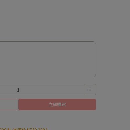
立即購買
200
點 (約等於
NT$9,200
)