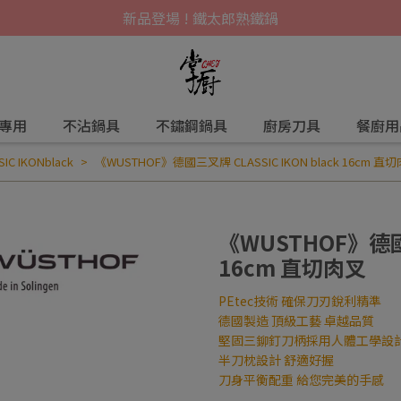
新品登場 ! 鐵太郎熟鐵鍋
爐專用
不沾鍋具
不鏽鋼鍋具
廚房刀具
餐廚用
IC IKONblack
《WUSTHOF》德國三叉牌 CLASSIC IKON black 16cm 直
《WUSTHOF》德國三
16cm 直切肉叉
PEtec技術 確保刀刃銳利精準
德國製造 頂級工藝 卓越品質
堅固三鉚釘刀柄採用人體工學設
半刀枕設計 舒適好握
刀身平衡配重 給您完美的手感