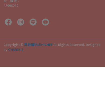
統一編號：
35996262
Copyright ©
掌廚購物網 HiCHEF
All Rights Reserved.
Designed
by
CYBERBIZ
.