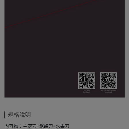
規格說明
內容物：主廚刀+鋸齒刀+水果刀