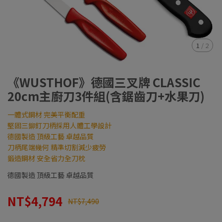
1
/
2
《WUSTHOF》德國三叉牌 CLASSIC
20cm主廚刀3件組(含鋸齒刀+水果刀)
一體式鋼材 完美平衡配重
堅固三鉚釘刀柄採用人體工學設計
德國製造 頂級工藝 卓越品質
刀柄尾端幾何 精準切割減少疲勞
鍛造鋼材 安全省力全刀枕
德國製造 頂級工藝 卓越品質
NT$4,794
NT$7,490