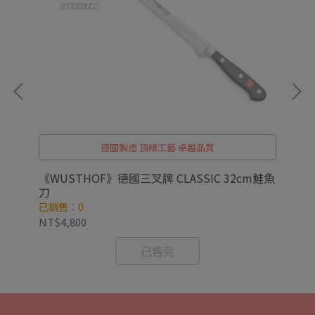
德國製造 頂級工藝 卓越品質
《WUSTHOF》德國三叉牌 CLASSIC 32cm鮭魚
《W
刀
刀
已銷售：0
已
NT$4,800
NT
已售完