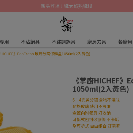
新品登場 ! 鐵太郎熟鐵鍋
爐專用
不沾鍋具
不鏽鋼鍋具
廚房刀具
餐廚用
iCHEF》EcoFresh 玻璃分隔保鮮盒1050ml(2入黃色)
《掌廚HiCHEF》E
1050ml(2入黃色)
6：4完美分隔 食物不混味
耐熱玻璃 使用不設限
盒蓋內附餐具 好收納
可拆式密封矽膠條 不卡垢
全可拆式 自由組合 好清潔