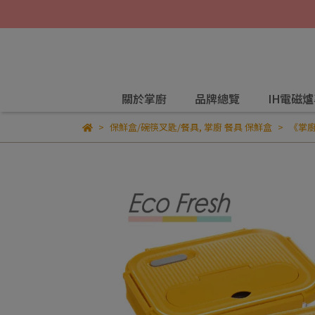
關於掌廚
品牌總覽
IH電磁
保鮮盒/碗筷叉匙/餐具
,
掌廚 餐具 保鮮盒
《掌廚H