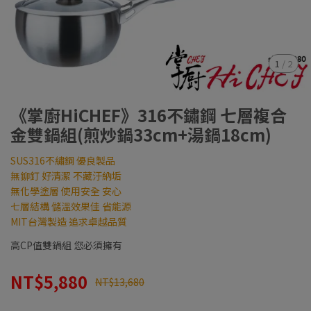
1
/
2
《掌廚HiCHEF》316不鏽鋼 七層複合
金雙鍋組(煎炒鍋33cm+湯鍋18cm)
SUS316不繡鋼 優良製品
無鉚釘 好清潔 不藏汙納垢
無化學塗層 使用安全 安心
七層結構 儲溫效果佳 省能源
MIT台灣製造 追求卓越品質
高CP值雙鍋組 您必須擁有
NT$5,880
NT$13,680