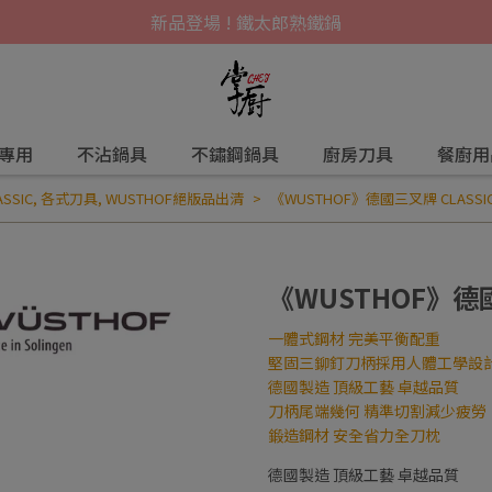
新品登場 ! 鐵太郎熟鐵鍋
爐專用
不沾鍋具
不鏽鋼鍋具
廚房刀具
餐廚用
SSIC
,
各式刀具
,
WUSTHOF絕版品出清
《WUSTHOF》德國三叉牌 CLASSI
《WUSTHOF》德國
一體式鋼材 完美平衡配重
堅固三鉚釘刀柄採用人體工學設
德國製造 頂級工藝 卓越品質
刀柄尾端幾何 精準切割減少疲勞
鍛造鋼材 安全省力全刀枕
德國製造 頂級工藝 卓越品質