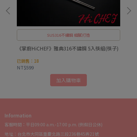
SUS316不繡鋼 細膩打造
(5
《掌廚HiCHEF》雅典316不鏽鋼 5入筷組(筷子)
《
爐
已銷售：18
已
NT$599
NT
加入購物車
Information
客服時間：平日09:00 a.m.-17:00 p.m. (例假日公休)
地址：台北市大同區重慶北路三段236巷45弄21號